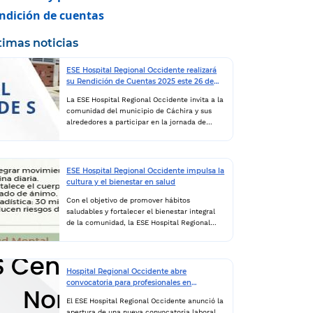
ndición de cuentas
timas noticias
ESE Hospital Regional Occidente realizará
su Rendición de Cuentas 2025 este 26 de
junio
La ESE Hospital Regional Occidente invita a la
comunidad del municipio de Cáchira y sus
alrededores a participar en la jornada de
Rendición de Cuentas 2025, un espacio de
transparencia, participación ciudadana y
diálogo abierto con la comunidad. El evento
se llevará a cabo el próximo 26 de junio en la
ESE Hospital Regional Occidente impulsa la
Sala de Consulta Externa de la IPS Miguel
cultura y el bienestar en salud
Durán, ubicada en el municipio de Cáchira,
donde se presentarán los principales avances,
Con el objetivo de promover hábitos
logros y resultados de la gestión institucional
saludables y fortalecer el bienestar integral
desarrollada durante el último año. Durante la
de la comunidad, la ESE Hospital Regional
jornada, la entidad dará a conocer
Occidente lanzó una campaña enfocada en la
información relacionada con la prestación de
cultura del bienestar en salud, invitando a los
los servicios de salud,...
ciudadanos a adoptar estilos de vida más
sanos y conscientes. La iniciativa destaca la
Hospital Regional Occidente abre
importancia de la alimentación consciente,
convocatoria para profesionales en
incentivando el consumo de alimentos
medicina en Norte de Santander
frescos y naturales, así como la reducción de
El ESE Hospital Regional Occidente anunció la
productos procesados. Según el mensaje
apertura de una nueva convocatoria laboral