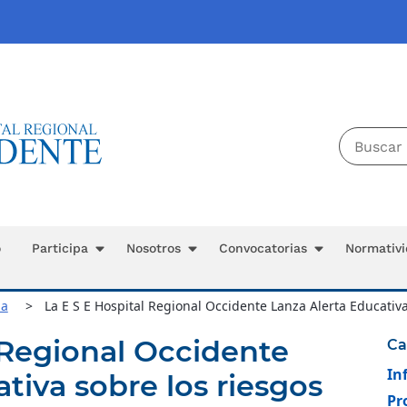
o
Participa
Nosotros
Convocatorias
Normativ
na
La E S E Hospital Regional Occidente Lanza Alerta Educativ
 Regional Occidente
Ca
In
ativa sobre los riesgos
Pr