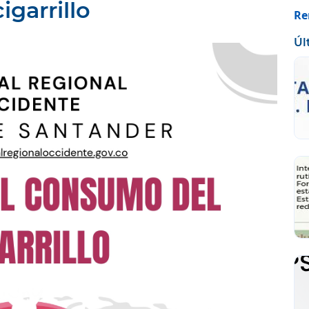
garrillo
Re
Úl