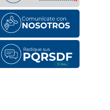
esta zona del departamento. La institución
invita a los odontólogos interesados en
participar en el proceso de selección a...