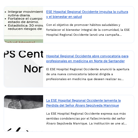
ciudadana y diálogo abierto con la comunidad. El
evento se llevará a cabo el próximo 26 de junio en la
Sala de Consulta Externa de la IPS Miguel Durán,
ESE Hospital Regional Occidente impulsa la cultura
ubicada en el municipio de Cáchira, donde se
y el bienestar en salud
presentarán los principales avances, logros y resultados
de la gestión institucional desarrollada durante el
Con el objetivo de promover hábitos saludables y
último año. Durante la jornada, la entidad dará a
fortalecer el bienestar integral de la comunidad, la ESE
conocer información relacionada con la prestación de
Hospital Regional Occidente lanzó una campaña
los servicios de salud,...
enfocada en la cultura del bienestar en salud, invitando
a los ciudadanos a adoptar estilos de vida más sanos y
conscientes. La iniciativa destaca la importancia de la
alimentación consciente, incentivando el consumo de
Hospital Regional Occidente abre convocatoria para
alimentos frescos y naturales, así como la reducción
profesionales en medicina en Norte de Santander
de productos procesados. Según el mensaje
compartido por la institución, una alimentación
El ESE Hospital Regional Occidente anunció la apertura
adecuada puede influir significativamente en la salud y
de una nueva convocatoria laboral dirigida a
calidad de vida de las personas. Asimismo, la campaña
profesionales en medicina que deseen realizar su
resalta el valor de la actividad física diaria,...
Servicio Social Obligatorio en el departamento de Norte
de Santander. La vacante está disponible en la IPS
Centro de Salud La Esperanza, ubicada en el municipio
de Cáchira, una zona clave para la atención primaria
La ESE Hospital Regional Occidente lamenta la
en salud de la región. Esta oportunidad busca
Perdida del Señor Álvaro Sepúlveda Manrique
fortalecer el talento humano en el sector salud y
garantizar una mejor cobertura médica para la
La ESE Hospital Regional Occidente expresa sus más
población local. De acuerdo con la información oficial,
sentidas condolencias por el fallecimiento del señor
los interesados deberán enviar su hoja de vida al correo
Álvaro Sepúlveda Manrique. La institución se une al
electrónico
dolor de sus familiares y seres queridos, deseándoles
contratacion@esehospitalregionaloccidente.gov.co
fortaleza y consuelo en este difícil momento.
,