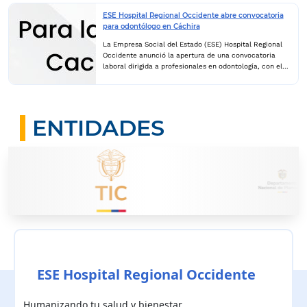
donde...
ESE Hospital Regional Occidente abre convocatoria
para odontólogo en Cáchira
La Empresa Social del Estado (ESE) Hospital Regional
Occidente anunció la apertura de una convocatoria
laboral dirigida a profesionales en odontología, con el
propósito de fortalecer la atención en salud oral en el
municipio de Cáchira, Norte de Santander. La vacante
está destinada para prestar servicios en la IPS La Vega
y se desarrollará bajo la modalidad de contratación por
ENTIDADES
Orden de Prestación de Servicios (OPS). Esta iniciativa
busca mejorar el acceso y la calidad de los servicios
odontológicos para los habitantes de esta zona del
departamento. La institución invita a los odontólogos
interesados en participar en el proceso de selección
a...
ESE Hospital Regional Occidente
Humanizando tu salud y bienestar